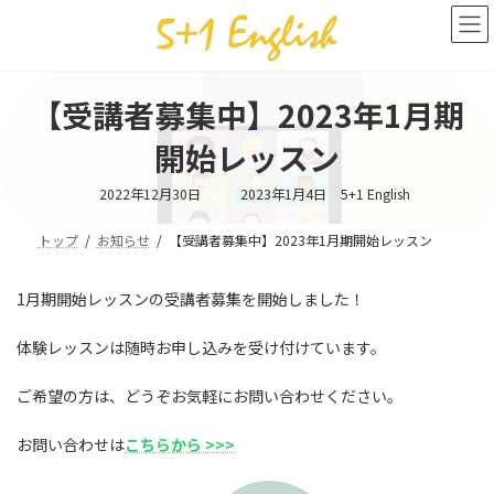
コ
ナ
ン
ビ
テ
ゲ
ン
ー
ツ
シ
【受講者募集中】2023年1月期
へ
ョ
ス
ン
開始レッスン
キ
に
ッ
移
最
2022年12月30日
2023年1月4日
5+1 English
終
プ
動
更
新
トップ
お知らせ
【受講者募集中】2023年1月期開始レッスン
日
時
:
1月期開始レッスンの受講者募集を開始しました！
体験レッスンは随時お申し込みを受け付けています。
ご希望の方は、どうぞお気軽にお問い合わせください。
お問い合わせは
こちらから >>>