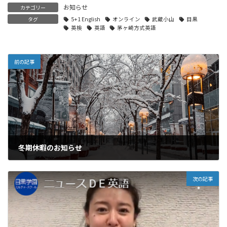
お知らせ
カテゴリー
タグ
5+1 English
オンライン
武蔵小山
目黒
英検
英語
茅ヶ崎方式英語
前の記事
冬期休暇のお知らせ
2022年12月30日
次の記事