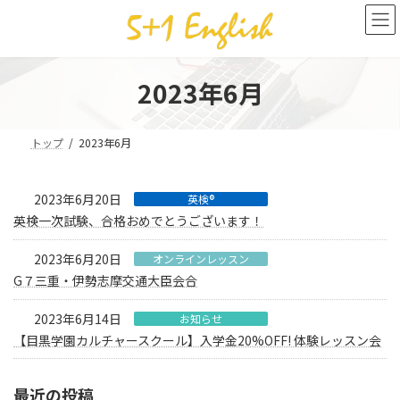
コ
ナ
ン
ビ
テ
ゲ
ン
ー
ツ
シ
2023年6月
へ
ョ
ス
ン
キ
に
トップ
2023年6月
ッ
移
プ
動
2023年6月20日
英検®
英検一次試験、合格おめでとうございます！
2023年6月20日
オンラインレッスン
G７三重・伊勢志摩交通大臣会合
2023年6月14日
お知らせ
【目黒学園カルチャースクール】入学金20%OFF! 体験レッスン会
最近の投稿