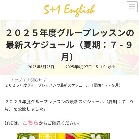
コ
ナ
ン
ビ
テ
ゲ
ン
ー
ツ
シ
２０２５年度グループレッスンの
へ
ョ
ス
ン
最新スケジュール（夏期：７ - ９
キ
に
ッ
移
月）
プ
動
最
2025年6月26日
2025年6月27日
5+1 English
終
更
新
トップ
お知らせ
日
２０２５年度グループレッスンの最新スケジュール（夏期：７ - ９月）
時
:
２０２５年度グループレッスンの最新スケジュール（夏期：７ - ９
月）を公開しました。
こちら
詳細は、
からご確認ください。