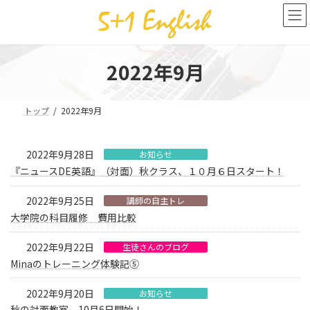
コ
ナ
ン
ビ
テ
ゲ
ン
ー
ツ
シ
2022年9月
へ
ョ
ス
ン
キ
に
トップ
2022年9月
ッ
移
プ
動
2022年9月28日
お知らせ
『ニュースDE英語』（対面）秋クラス、１０月６日スタート！
2022年9月25日
講師の自主トレ
大学院の科目履修 費用比較
2022年9月22日
生徒さんのブログ
Minaのトレーニング体験記⑤
2022年9月20日
お知らせ
秋の対面教室、10月6日開始！