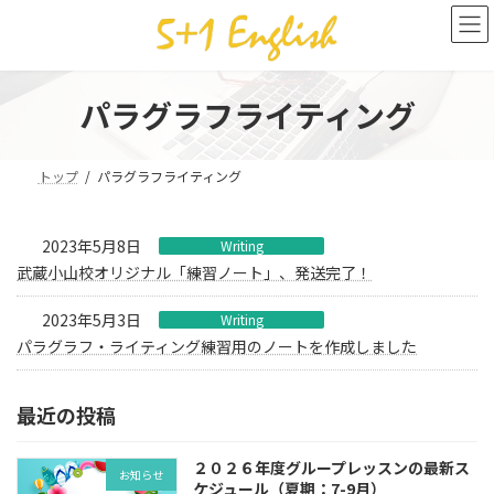
コ
ナ
ン
ビ
テ
ゲ
ン
ー
ツ
シ
パラグラフライティング
へ
ョ
ス
ン
キ
に
トップ
パラグラフライティング
ッ
移
プ
動
2023年5月8日
Writing
武蔵小山校オリジナル「練習ノート」、発送完了！
2023年5月3日
Writing
パラグラフ・ライティング練習用のノートを作成しました
最近の投稿
２０２６年度グループレッスンの最新ス
お知らせ
ケジュール（夏期：7-9月）