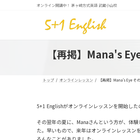
コ
ナ
オンライン開講中！ 茅ヶ崎方式英語 武蔵小山校
ン
ビ
テ
ゲ
ン
ー
ツ
シ
へ
ョ
ス
ン
【再掲】Mana's
キ
に
ッ
移
プ
動
トップ
オンラインレッスン
【再掲】Mana's Ey
5+1 Englishがオンラインレッスンを開始した
その翌年の夏に、Manaさんという方が、体
た。早いもので、来年はオンラインレッスン
ろんなことがありました。