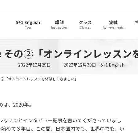
5+1 English
講師
クラス
実績
Top
Instructors
Classes
Achievements
 Eye その②「オンラインレッス
最
2022年12月29日
2022年12月30日
5+1 English
終
更
新
e その②「オンラインレッスンを体験してきました」
日
時
:
のは、2020年。
験レッスンとインタビュー記事を書いてくださっていまし
を始めて３年目。この間、日本国内でも、世界中でも、い