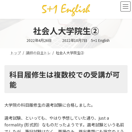
コ
ナ
ン
ビ
テ
ゲ
ン
ー
ツ
シ
社会人大学院生②
へ
ョ
ス
ン
最
2022年4月26日
2022年10月7日
5+1 English
キ
に
終
更
ッ
移
新
トップ
講師の自主トレ
社会人大学院生②
日
プ
動
時
:
科目履修生は複数校での受講が可
能
大学院の科目履修生の選考試験に合格しました。
選考試験、といっても、やはり予想していた通り、just a
formality (形式的）なものだったようです。選考試験という名前
でしたが、筆記試験はなく、面接のみ。提出書類にも論文のよう