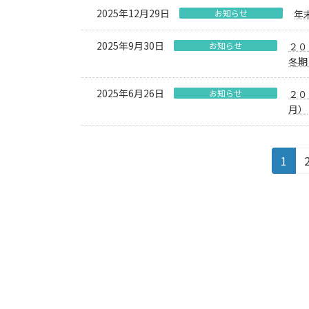
2025年12月29日
お知らせ
年
2025年9月30日
お知らせ
２０
冬期
2025年6月26日
お知らせ
２０
月）
投
固
1
定
稿
ペ
の
ー
ジ
ペ
ー
ジ