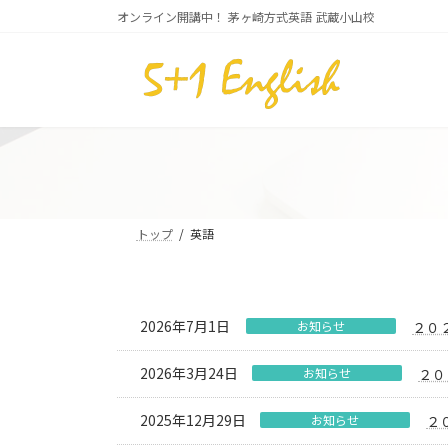
コ
ナ
オンライン開講中！ 茅ヶ崎方式英語 武蔵小山校
ン
ビ
テ
ゲ
ン
ー
ツ
シ
へ
ョ
ス
ン
キ
に
ッ
移
プ
動
トップ
英語
2026年7月1日
お知らせ
２０
2026年3月24日
お知らせ
２０
2025年12月29日
お知らせ
２