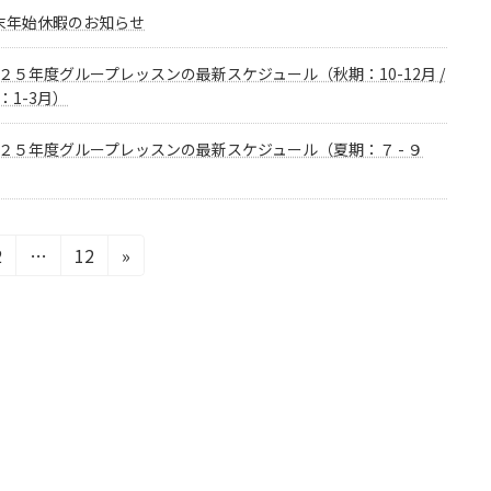
末年始休暇のお知らせ
２５年度グループレッスンの最新スケジュール（秋期：10-12月 /
：1-3月）
２５年度グループレッスンの最新スケジュール（夏期：７ - ９
固
固
2
…
12
»
定
定
ペ
ペ
ー
ー
ジ
ジ