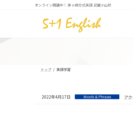
コ
ナ
オンライン開講中！ 茅ヶ崎方式英語 武蔵小山校
ン
ビ
テ
ゲ
ン
ー
ツ
シ
へ
ョ
ス
ン
キ
に
ッ
移
プ
動
トップ
英語学習
2022年4月17日
Words & Phrases
アク