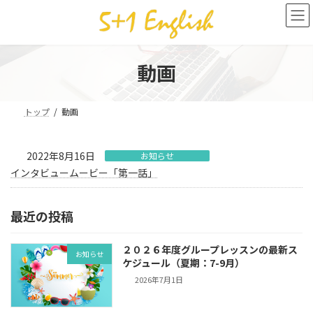
コ
ナ
ン
ビ
テ
ゲ
ン
ー
ツ
シ
動画
へ
ョ
ス
ン
キ
に
トップ
動画
ッ
移
プ
動
2022年8月16日
お知らせ
インタビュームービー「第一話」
最近の投稿
２０２６年度グループレッスンの最新ス
お知らせ
ケジュール（夏期：7-9月）
2026年7月1日