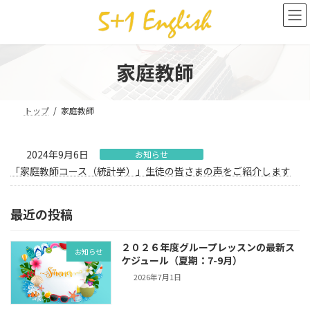
コ
ナ
ン
ビ
テ
ゲ
ン
ー
ツ
シ
家庭教師
へ
ョ
ス
ン
キ
に
トップ
家庭教師
ッ
移
プ
動
2024年9月6日
お知らせ
「家庭教師コース（統計学）」生徒の皆さまの声をご紹介します
最近の投稿
２０２６年度グループレッスンの最新ス
お知らせ
ケジュール（夏期：7-9月）
2026年7月1日