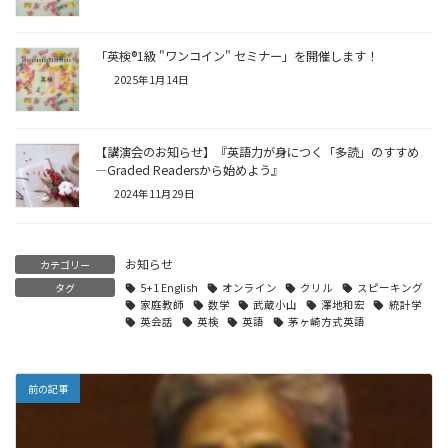
「英検®1級 "ワンコイン" セミナー」を開催します！
2025年1月14日
【講演会のお知らせ】『英語力が身につく「多読」のすすめ
―Graded Readersから始めよう』
2024年11月29日
お知らせ
カテゴリー
タグ
5+1 English
オンライン
クリル
スピーキング
家庭教師
数学
武蔵小山
澤地和宏
統計学
英会話
英検
英語
茅ヶ崎方式英語
前の記事