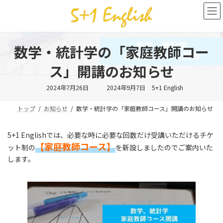
コ
ナ
ン
ビ
テ
ゲ
ン
ー
ツ
シ
数学・統計学の「家庭教師コー
へ
ョ
ス
ン
ス」開講のお知らせ
キ
に
ッ
移
最
2024年7月26日
2024年9月7日
5+1 English
終
プ
動
更
新
トップ
お知らせ
数学・統計学の「家庭教師コース」開講のお知らせ
日
時
:
5+1 Englishでは、必要な時に必要な回数だけ受講いただけるチケ
【家庭教師コース】
ット制の
を新設しましたのでご案内いた
します。