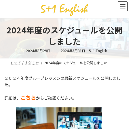
コ
ナ
ン
ビ
テ
ゲ
ン
ー
ツ
シ
2024年度のスケジュールを公開
へ
ョ
ス
ン
しました
キ
に
ッ
移
最
2024年3月29日
2024年3月31日
5+1 English
終
プ
動
更
新
トップ
お知らせ
2024年度のスケジュールを公開しました
日
時
:
２０２４年度グループレッスンの最新スケジュールを公開しまし
た。
こちら
詳細は、
からご確認ください。